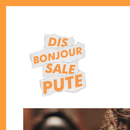
Lutte contre le harcèlement sexiste et sexuel dans l'espace publ
DISBONJOURSALEPUTE