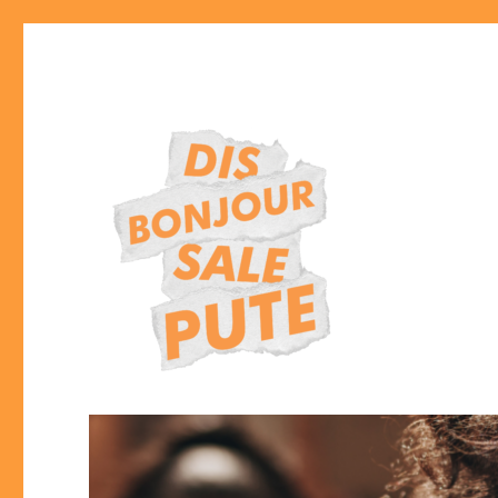
Lutte contre le harcèlement sexiste et sexuel dans l'espace publ
DISBONJOURSALEPUTE