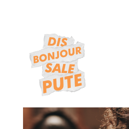
Lutte contre le harcèlement sexiste et sexuel dans l'espace publ
DISBONJOURSALEPUTE