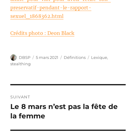
preservatif-pendant-le-rapport-
sexuel_1868362.html
Crédits photo : Deon Black
Auteur
Publié
Catégories
Étiquettes
DBSP
5 mars 2021
Définitions
Lexique
,
le
stealthing
Navigation
SUIVANT
de
Le 8 mars n’est pas la fête de
Publication
suivante :
la femme
l’article