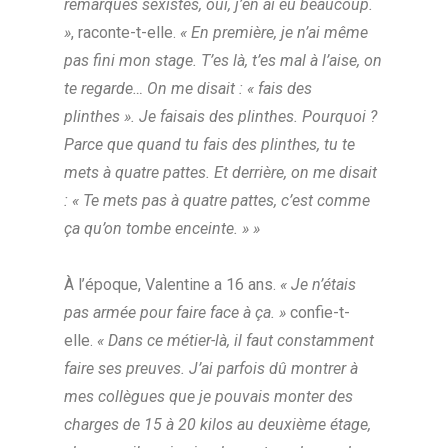
remarques sexistes, oui, j’en ai eu beaucoup.
»
, raconte-t-elle.
« En première, je n’ai même
pas fini mon stage. T’es là, t’es mal à l’aise, on
te regarde… On me disait : « fais des
plinthes ». Je faisais des plinthes. Pourquoi ?
Parce que quand tu fais des plinthes, tu te
mets à quatre pattes. Et derrière, on me disait
: « Te mets pas à quatre pattes, c’est comme
ça qu’on tombe enceinte. » »
À l’époque, Valentine a 16 ans.
« Je n’étais
pas armée pour faire face à ça. »
confie-t-
elle.
« Dans ce métier-là, il faut constamment
faire ses preuves. J’ai parfois dû montrer à
mes collègues que je pouvais monter des
charges de 15 à 20 kilos au deuxième étage,