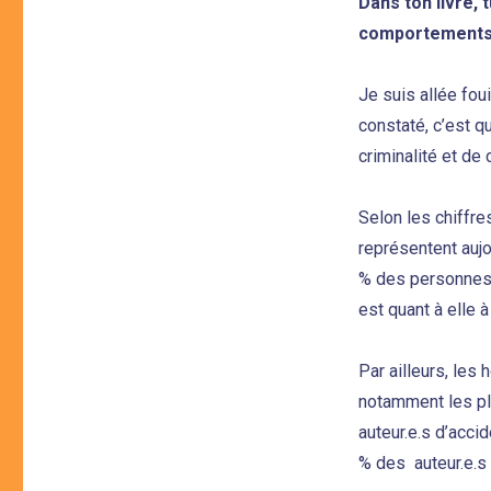
Dans ton livre, 
comportements v
Je suis allée foui
constaté, c’est 
criminalité et d
Selon les chiffre
représentent aujo
% des personnes 
est quant à elle 
Par ailleurs, les
notamment les plu
auteur.e.s d’acci
% des auteur.e.s