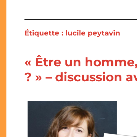
Étiquette :
lucile peytavin
« Être un homme, 
? » – discussion 