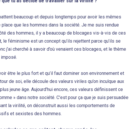
que tu as décidé de travailler sur la virilité ?
attent beaucoup et depuis longtemps pour avoir les mêmes
e place que les hommes dans la société. Je me suis rendue
ôté des hommes, il y a beaucoup de blocages vis-à-vis de ces
 le féminisme est un concept qu’ils rejettent parce qu’ils se
nc j’ai cherché à savoir d’où venaient ces blocages, et le thème
st imposé.
oir être le plus fort et qu’il faut dominer son environnement et
our de soi, elle découle des valeurs viriles qu’on inculque aux
plus jeune âge. Aujourd’hui encore, ces valeurs définissent ce
homme » dans notre société. C’est pour ça que je suis persuadée
ant la virilité, on déconstruit aussi les comportements de
ssifs et sexistes des hommes.