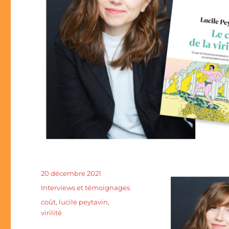
20 décembre 2021
Interviews et témoignages
coût
,
lucile peytavin
,
virilité