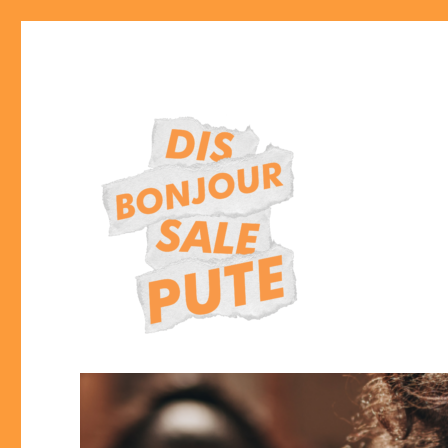
Lutte contre le harcèlement sexiste et sexuel dans l'espace publ
DISBONJOURSALEPUTE