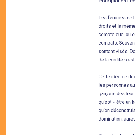
Pourquoi est-ce 
Les femmes se b
droits et la mêm
compte que, du c
combats. Souvent,
sentent visés. Do
de la virilité s’e
Cette idée de dev
les personnes aut
garçons dès leur 
qu’est « être un 
qu’en déconstruis
domination, agre