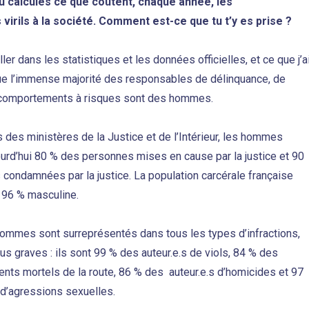
tu calcules ce que coûtent, chaque année, les
irils à la société. Comment est-ce que tu t’y es prise ?
ller dans les statistiques et les données officielles, et ce que j’a
que l’immense majorité des responsables de délinquance, de
e comportements à risques sont des hommes.
s des ministères de la Justice et de l’Intérieur, les hommes
urd’hui 80 % des personnes mises en cause par la justice et 90
condamnées par la justice. La population carcérale française
à 96 % masculine.
 hommes sont surreprésentés dans tous les types d’infractions,
s graves : ils sont 99 % des auteur.e.s de viols, 84 % des
dents mortels de la route, 86 % des auteur.e.s d’homicides et 97
 d’agressions sexuelles.